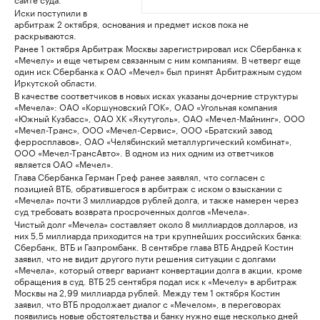
Иски поступили в
арбитраж 2 октября, основания и предмет исков пока не
раскрываются.
Ранее 1 октября Арбитраж Москвы зарегистрировал иск Сбербанка к
«Мечелу» и еще четырем связанным с ним компаниям. В четверг еще
один иск Сбербанка к ОАО «Мечел» был принят Арбитражным судом
Иркутской области.
В качестве соответчиков в новых исках указаны дочерние структуры
«Мечела»: ОАО «Коршуновский ГОК», ОАО «Угольная компания
«Южный Кузбасс», ОАО ХК «Якутуголь», ОАО «Мечел-Майнинг», ООО
«Мечел-Транс», ООО «Мечел-Сервис», ООО «Братский завод
ферросплавов», ОАО «Челябинский металлургический комбинат»,
ООО «Мечел-ТрансАвто». В одном из них одним из ответчиков
является ОАО «Мечел».
Глава Сбербанка Герман Греф ранее заявлял, что согласен с
позицией ВТБ, обратившегося в арбитраж с иском о взыскании с
«Мечела» почти 3 миллиардов рублей долга, и также намерен через
суд требовать возврата просроченных долгов «Мечела».
Чистый долг «Мечела» составляет около 8 миллиардов долларов, из
них 5,5 миллиарда приходится на три крупнейших российских банка:
Сбербанк, ВТБ и Газпромбанк. В сентябре глава ВТБ Андрей Костин
заявил, что не видит другого пути решения ситуации с долгами
«Мечела», который отверг вариант конвертации долга в акции, кроме
обращения в суд. ВТБ 25 сентября подал иск к «Мечелу» в арбитраж
Москвы на 2,99 миллиарда рублей. Между тем 1 октября Костин
заявил, что ВТБ продолжает диалог с «Мечелом», в переговорах
появились‎ новые обстоятельства и банку нужно еще несколько дней