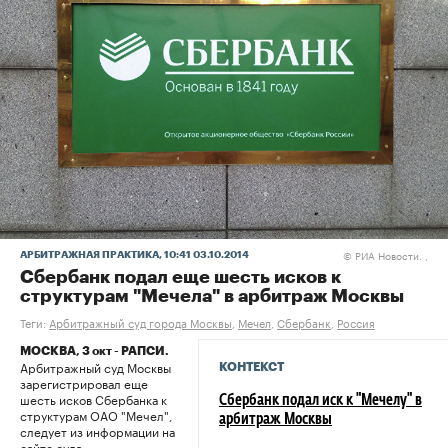
РИА Новости. ,
АРБИТРАЖНАЯ ПРАКТИКА
, 10:41 03.10.2014
©
Сбербанк подал еще шесть исков к
структурам "Мечела" в арбитраж Москвы
Теги:
Арбитражный суд города Москвы
,
Мечел
,
Сбербанк
,
Россия
МОСКВА, 3 окт - РАПСИ.
Арбитражный суд Москвы
КОНТЕКСТ
зарегистрировал еще
шесть исков Сбербанка к
Сбербанк подал иск к "Мечелу" в
структурам ОАО "Мечел",
арбитраж Москвы
следует из информации на
сайте суда.