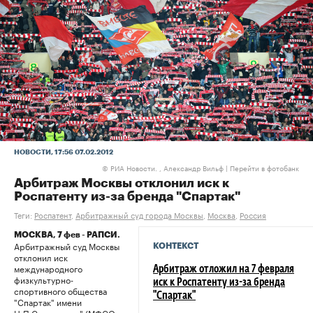
НОВОСТИ
, 17:56 07.02.2012
РИА Новости. , Александр Вильф
|
Перейти в фотобанк
©
Арбитраж Москвы отклонил иск к
Роспатенту из-за бренда "Спартак"
Теги:
Роспатент
,
Арбитражный суд города Москвы
,
Москва
,
Россия
МОСКВА, 7 фев - РАПСИ.
Арбитражный суд Москвы
КОНТЕКСТ
отклонил иск
международного
Арбитраж отложил на 7 февраля
физкультурно-
иск к Роспатенту из-за бренда
спортивного общества
"Спартак"
"Спартак" имени
Н.П.Старостина" (МФСО