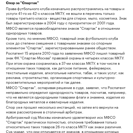
Спор за "Спартак"
Права футбольного клуба изначально распространялись на товары и
услуги 41-го из 42-х классов МКТУ, не вошли в перечень только
товары третьего класса - вещества для стирки, мыло, косметика. Знак
был зарегистрирован в 2004 году с приоритетом от 2001 года.
МФСО является правообладателем знаков "Спартак" в отношении
однородных товаров.
Кроме того, по мнению МФСО, товарный знак футбольного клуба
схож до степени смешения с товарными знаками со спорным
элементом "Спартак", зарегистрированными ранее обществом.
Роспатент 15 апреля 2010 года по заявлению МФСО лишил товарный
знак ФК "Спартак-Москва" правовой охраны в четырех классах МКТУ.
При этом охрана сохранилась в 37-ми классах МКТУ, в том числе в
отношении таких товаров, как детское питание, фейерверки,
текстильные изделия, алкогольные напитки, табак, и таких услуг, как
реклама, строительство, организация спортивных и культурно-
просветительных мероприятий и так далее.
МФСО "Спартак", оспаривая решение в суде, заявлял, что Роспатент
неправильно определил однородность товаров, посчитав, например,
что не являются однородными товарами флаги и знамена, изделия из
благородных металлов и ювелирные изделия.
Спор уже прошел несколько инстанций, но затем его вернули на
новое рассмотрение в столичный арбитраж.
Арбитражный суд Москвы изначально удовлетворил иск МФСО
"Спартак" практически полностью, отклонив требования только
относительно таких товаров 26-го класса МКТУ как знаки различия.
Суд указал, что они отличаются от значков, в отношении которых