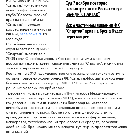
Суд 7 ноября повторно
"Спартак") о частичном
лишении футбольного
рассмотрит иск к Роспатенту о
клуба "Спартак-Москва"
бренде "СПАРТАК"
прав на товарный знак
"Спартак", передает
Иск о частичном лишении ФК
корреспондент агентства
"Спартак" прав на бренд будет
РАПСИ/
rapsinews.ru
из
пересмотрен
зала суда.
С требованием лишить
охраны этот бренд МФСО
"Спартак" выступило в
2009 году. Оно обратилось в Роспатент с таким заявлением,
поскольку также владеет товарными знаками "Спартак", и они были
зарегистрированы раньше, чем бренд клуба.
Роспатент в 2010 году удовлетворил это заявление только частично,
оставив правовую охрану бренда ФК "Спартак-Москва" в отношении
большей части товаров и услуг. МФСО "Спартак" оспорил это
решение в столичном арбитраже.
Требования истца в суде касаются 11-ти классов Международной
классификации товаров и услуг (МКТУ), в частности, таких товаров,
как драгоценные камни, изделия из благородных металлов,
писчебумажные товары и канцелярские принадлежности, стяги и
флаги, головные повязки. Кроме того, речь шла об услугах по
проведению спортивных состязаний, а также в сфере рекламы,
маклерства, техобслуживания транспортных средств, передачи
сообщений, бронирования транспорта, культурно-просветительских
организаций.