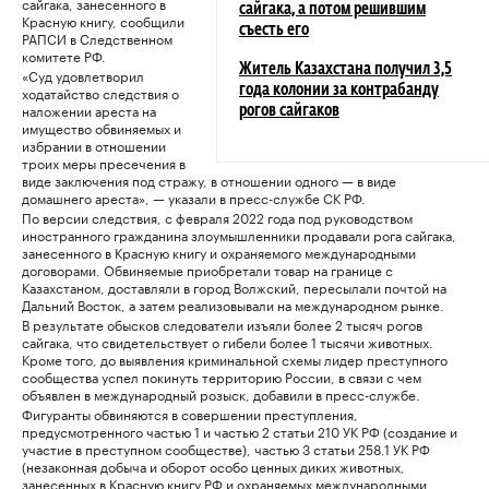
сайгака, занесенного в
сайгака, а потом решившим
Красную книгу, сообщили
съесть его
РАПСИ в Следственном
комитете РФ.
Житель Казахстана получил 3,5
«Суд удовлетворил
ходатайство следствия о
года колонии за контрабанду
наложении ареста на
рогов сайгаков
имущество обвиняемых и
избрании в отношении
троих меры пресечения в
виде заключения под стражу, в отношении одного — в виде
домашнего ареста», — указали в пресс-службе СК РФ.
По версии следствия, с февраля 2022 года под руководством
иностранного гражданина злоумышленники продавали рога сайгака,
занесенного в Красную книгу и охраняемого международными
договорами. Обвиняемые приобретали товар на границе с
Казахстаном, доставляли в город Волжский, пересылали почтой на
Дальний Восток, а затем реализовывали на международном рынке.
В результате обысков следователи изъяли более 2 тысяч рогов
сайгака, что свидетельствует о гибели более 1 тысячи животных.
Кроме того, до выявления криминальной схемы лидер преступного
сообщества успел покинуть территорию России, в связи с чем
объявлен в международный розыск, добавили в пресс-службе.
Фигуранты обвиняются в совершении преступления,
предусмотренного частью 1 и частью 2 статьи 210 УК РФ (создание и
участие в преступном сообществе), частью 3 статьи 258.1 УК РФ
(незаконная добыча и оборот особо ценных диких животных,
занесенных в Красную книгу РФ и охраняемых международными