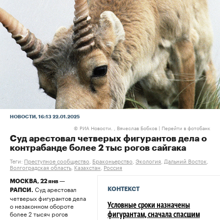
НОВОСТИ
, 16:13 22.01.2025
РИА Новости. , Вячеслав Бобков
|
Перейти в фотобанк
©
Суд арестовал четверых фигурантов дела о
контрабанде более 2 тыс рогов сайгака
Теги:
Преступное сообщество
,
Браконьерство
,
Экология
,
Дальний Восток
,
Волгоградская область
,
Казахстан
,
Россия
МОСКВА, 22 янв —
Суд арестовал
КОНТЕКСТ
РАПСИ.
четверых фигурантов дела
о незаконном обороте
Условные сроки назначены
более 2 тысяч рогов
фигурантам, сначала спасшим