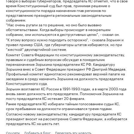
Говоря о выборах губернаторов, председатель КС отметил, что в свое
время Конституционный суд был прав, принимая решение о
конституционности порядка назначения глав регионов по
представлению президента региональным законодательным
собранием.
"Нас очень ругали за то решение, но оно было вызвано
обстоятельствами. Когда выборы происходят в неокрепшем
собрании, они используются в деструктивных целях", - сказал он.
"К этому вопросу нужно подходить осторожно", - сказала Зорькин и
привел пример США, где губернаторы штатов избираются, но при
"жесткой" двухпартийной системе.
Комитет Совета Федерации по конституционному законодательству,
правовым и судебным вопросам обсуждал в понедельник
переназначение Зорькина председателем КС РФ. Кандидатуру
Зорькина внес в Совет Федерации президент РФ Дмитрий Медведев.
Профильный комитет единогласно рекомендовал верхней палате на
заседании в среду назначить Зорькина на должность председателя
Конституционного суда.
Зорькин возглавлял КС России в 1991-1993 годах, а в марте 2003 года
вновь занял должность его председателя. Полномочия Зорькина на
посту председателя КС истекает 20 февраля.
Ранее председателя КС избирали тайным голосованием судьи КС,
срок пребывания на должности ограничивался тремя годами.
Согласно новому законодательству, кандидатуру председателя КС
президент вносит на рассмотрение Совета Федерации, а избирается
председатель КС на шесть лет.
Соцсети
Добавить в блог
Переслать эту новость