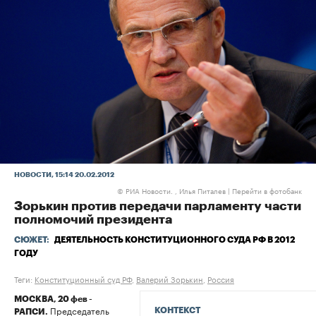
НОВОСТИ
, 15:14 20.02.2012
РИА Новости. , Илья Питалев
|
Перейти в фотобанк
©
Зорькин против передачи парламенту части
полномочий президента
СЮЖЕТ:
ДЕЯТЕЛЬНОСТЬ КОНСТИТУЦИОННОГО СУДА РФ В 2012
ГОДУ
Теги:
Конституционный суд РФ
,
Валерий Зорькин
,
Россия
МОСКВА, 20 фев -
Председатель
КОНТЕКСТ
РАПСИ.