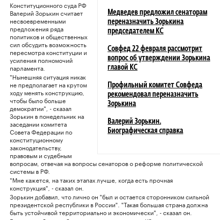
Конституционного суда РФ
Валерий Зорькин считает
Медведев предложил сенаторам
несвоевременными
переназначить Зорькина
предложения ряда
председателем КС
политиков и общественных
сил обсудить возможность
Совфед 22 февраля рассмотрит
пересмотра конституции и
вопрос об утверждении Зорькина
усиления полномочий
парламента.
главой КС
"Нынешняя ситуация никак
не предполагает на крутом
Профильный комитет Совфеда
ходу менять конструкцию,
рекомендовал переназначить
чтобы было больше
Зорькина
демократии", - сказал
Зорькин в понедельник на
Валерий Зорькин.
заседании комитета
Совета Федерации по
Биографическая справка
конституционному
законодательству,
правовым и судебным
вопросам, отвечая на вопросы сенаторов о реформе политической
системы в РФ.
"Мне кажется, на таких этапах лучше, когда есть прочная
конструкция", - сказал он.
Зорькин добавил, что лично он "был и остается сторонником сильной
президентской республики в России". "Такая большая страна должна
быть устойчивой территориально и экономически", - сказал он.