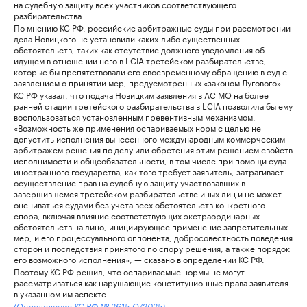
на судебную защиту всех участников соответствующего
разбирательства.
По мнению КС РФ, российские арбитражные суды при рассмотрении
дела Новицкого не установили каких-либо существенных
обстоятельств, таких как отсутствие должного уведомления об
идущем в отношении него в LCIA третейском разбирательстве,
которые бы препятствовали его своевременному обращению в суд с
заявлением о принятии мер, предусмотренных «законом Лугового».
КС РФ указал, что подача Новицким заявления в АС МО на более
ранней стадии третейского разбирательства в LCIA позволила бы ему
воспользоваться установленным превентивным механизмом.
«Возможность же применения оспариваемых норм с целью не
допустить исполнения вынесенного международным коммерческим
арбитражем решения по делу или обретения этим решением свойств
исполнимости и общеобязательности, в том числе при помощи суда
иностранного государства, как того требует заявитель, затрагивает
осуществление прав на судебную защиту участвовавших в
завершившемся третейском разбирательстве иных лиц и не может
оцениваться судами без учета всех обстоятельств конкретного
спора, включая влияние соответствующих экстраординарных
обстоятельств на лицо, инициирующее применение запретительных
мер, и его процессуального оппонента, добросовестность поведения
сторон и последствия принятого по спору решения, а также порядок
его возможного исполнения», — сказано в определении КС РФ.
Поэтому КС РФ решил, что оспариваемые нормы не могут
рассматриваться как нарушающие конституционные права заявителя
в указанном им аспекте.