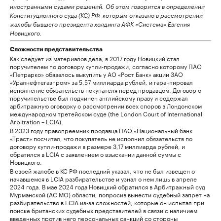
иностранными судами решений. Об этом говорится в определении
Конституционного суда (КС) РФ, которым отказано в рассмотрении
жалобы бывшего президента холдинга АФК «Система» Евгения
Новицкого.
Сложности представительства
Как следует из материалов дела, в 2017 году Новицкий стал
поручителем по договору купли-продажи, согласно которому ПАО
«Петрарко» обязалось выкупить у АО «Рост Банк» акции ЗАО
«Уралнефтегазпром» за 5,57 миллиарда рублей, и гарантировал
исполнение обязательств покупателя перед продавцом. Договор о
поручительстве был подчинен английскому праву и содержал
арбитражную оговорку о рассмотрении всех споров в Лондонском
международном третейском суде (the London Court of International
Arbitration – LCIA).
В 2023 году правопреемник продавца ПАО «Национальный банк
«Траст» посчитал, что покупатель не исполнил обязательств по
договору купли-продажи в размере 3,17 миллиарда рублей, и
обратился в LCIA с заявлением о взыскании данной суммы с
Новицкого.
В своей жалобе в КС РФ последний указал, что не был извещен о
начавшемся в LCIA разбирательстве и узнал о нем лишь в апреле
2024 года. В мае 2024 года Новицкий обратился в Арбитражный суд
Мурманской (АС МО) области, попросив вынести судебный запрет на
разбирательство в LCIA из-за сложностей, которые он испытал при
поиске британских судебных представителей в связи с наличием
введенных против него персональных санкций со стороны