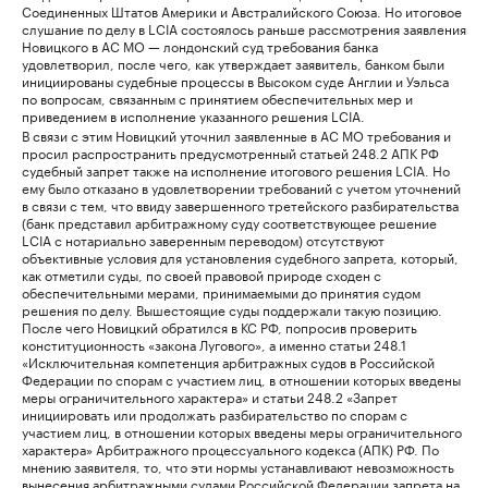
Соединенных Штатов Америки и Австралийского Союза. Но итоговое
слушание по делу в LCIA состоялось раньше рассмотрения заявления
Новицкого в АС МО — лондонский суд требования банка
удовлетворил, после чего, как утверждает заявитель, банком были
инициированы судебные процессы в Высоком суде Англии и Уэльса
по вопросам, связанным с принятием обеспечительных мер и
приведением в исполнение указанного решения LCIA.
В связи с этим Новицкий уточнил заявленные в АС МО требования и
просил распространить предусмотренный статьей 248.2 АПК РФ
судебный запрет также на исполнение итогового решения LCIA. Но
ему было отказано в удовлетворении требований с учетом уточнений
в связи с тем, что ввиду завершенного третейского разбирательства
(банк представил арбитражному суду соответствующее решение
LCIA с нотариально заверенным переводом) отсутствуют
объективные условия для установления судебного запрета, который,
как отметили суды, по своей правовой природе сходен с
обеспечительными мерами, принимаемыми до принятия судом
решения по делу. Вышестоящие суды поддержали такую позицию.
После чего Новицкий обратился в КС РФ, попросив проверить
конституционность «закона Лугового», а именно статьи 248.1
«Исключительная компетенция арбитражных судов в Российской
Федерации по спорам с участием лиц, в отношении которых введены
меры ограничительного характера» и статьи 248.2 «Запрет
инициировать или продолжать разбирательство по спорам с
участием лиц, в отношении которых введены меры ограничительного
характера» Арбитражного процессуального кодекса (АПК) РФ. По
мнению заявителя, то, что эти нормы устанавливают невозможность
вынесения арбитражными судами Российской Федерации запрета на