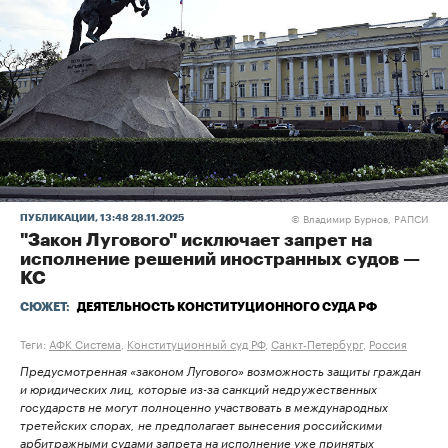
Владимир Бурнов, РАПСИ
ПУБЛИКАЦИИ
, 13:48 28.11.2025
©
"Закон Лугового" исключает запрет на
исполнение решений иностранных судов —
КС
СЮЖЕТ:
ДЕЯТЕЛЬНОСТЬ КОНСТИТУЦИОННОГО СУДА РФ
Теги:
АФК Система
,
Конституционный суд РФ
,
Санкт-Петербург
,
Россия
Предусмотренная «законом Лугового» возможность защиты граждан
и юридических лиц, которые из-за санкций недружественных
государств не могут полноценно участвовать в международных
третейских спорах, не предполагает вынесения российскими
арбитражными судами запрета на исполнение уже принятых