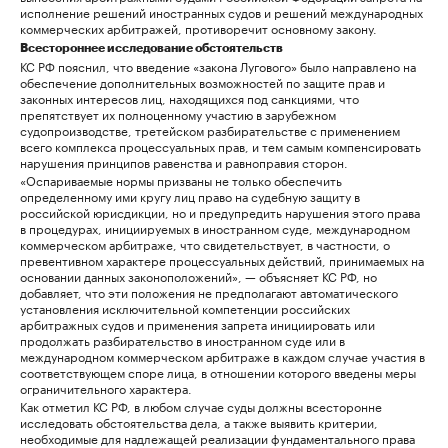
исполнение решений иностранных судов и решений международных
коммерческих арбитражей, противоречит основному закону.
Всестороннее исследование обстоятельств
КС РФ пояснил, что введение «закона Лугового» было направлено на
обеспечение дополнительных возможностей по защите прав и
законных интересов лиц, находящихся под санкциями, что
препятствует их полноценному участию в зарубежном
судопроизводстве, третейском разбирательстве с применением
всего комплекса процессуальных прав, и тем самым компенсировать
нарушения принципов равенства и равноправия сторон.
«Оспариваемые нормы призваны не только обеспечить
определенному ими кругу лиц право на судебную защиту в
российской юрисдикции, но и предупредить нарушения этого права
в процедурах, инициируемых в иностранном суде, международном
коммерческом арбитраже, что свидетельствует, в частности, о
превентивном характере процессуальных действий, принимаемых на
основании данных законоположений», — объясняет КС РФ, но
добавляет, что эти положения не предполагают автоматического
установления исключительной компетенции российских
арбитражных судов и применения запрета инициировать или
продолжать разбирательство в иностранном суде или в
международном коммерческом арбитраже в каждом случае участия в
соответствующем споре лица, в отношении которого введены меры
ограничительного характера.
Как отметил КС РФ, в любом случае суды должны всесторонне
исследовать обстоятельства дела, а также выявить критерии,
необходимые для надлежащей реализации фундаментального права