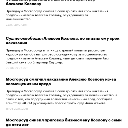
Алексею Козлову
Президиум Мосгорсуда снизил с семи до пяти лет срок наказания
предпринимателю Алексею Козлову, осужденному за
мошенничество.
22:07 29.07.2011
Суд не освободил Алексея Козлова, но снизил ему срок
наказания
Президиум Мосгорсуда в пятницу с третьей попытки рассмотрел
надзорную жалобу на приговор осужденному за мошенничество
предпринимателю Алексею Козлову, чьим деловым партнером был
бывший сенатор Владимир Слуцкер.
20:56 29.07.2011
Мосгорсуд смягчил наказание Алексею Козлову из-за
возмещения им вреда
Президиум Мосгорсуда снизил с семи до пяти лет срок наказания
предпринимателю Алексею Козлову, осужденному за мошенничество, в
связи с тем, что подсудимый возместил нанесенный вред, сообщила
агенстсву РАПСИ руководитель пресс-службы суда Анна Усачева.
16:06 29.07.2011
Мосгорсуд снизил приговор бизнесмену Козлову с семи
до пяти лет