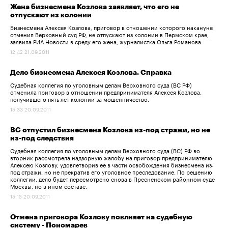
Жена бизнесмена Козлова заявляет, что его не
отпускают из колонии
Бизнесмена Алексея Козлова, приговор в отношении которого накануне
отменил Верховный суд РФ, не отпускают из колонии в Пермском крае,
заявила РИА Новости в среду его жена, журналистка Ольга Романова.
12:42 21.09.2011
Дело бизнесмена Алексея Козлова. Справка
Судебная коллегия по уголовным делам Верховного суда (ВС РФ)
отменила приговор в отношении предпринимателя Алексея Козлова,
получившего пять лет колонии за мошенничество.
15:33 20.09.2011
ВС отпустил бизнесмена Козлова из-под стражи, но не
из-под следствия
Судебная коллегия по уголовным делам Верховного суда (ВС) РФ во
вторник рассмотрела надзорную жалобу на приговор предпринимателю
Алексею Козлову, удовлетворив ее в части освобождения бизнесмена из-
под стражи, но не прекратив его уголовное преследование. По решению
коллегии, дело будет пересмотрено снова в Пресненском районном суде
Москвы, но в ином составе.
15:15 20.09.2011
Отмена приговора Козлову повлияет на судебную
систему - Пономарев