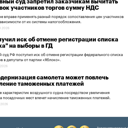
вный суд запретил заказчикам вычитать
явок участников торгов сумму НДС
не вправе применять разный порядок сопоставления цен участников
зависимости от их системы налогообложения.
8.2026
лучил иск об отмене регистрации списка
ка" на выборы в ГД
 суд РФ поступил иск об отмене регистрации федерального списка
в в депутаты от партии «Яблоко».
.2026
одернизация самолета может повлечь
ление таможенных платежей
 характеристик воздушного судна посредством увеличения
а посадочных мест влечет начисление таможенных платежей.
.2026
Зарегистрировано в