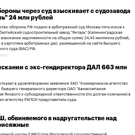
ороны через суд взыскивает с судозавода
рь" 24 млн рублей
тво обороны РФ подало в арбитражный суд Москвы пять исков к
алтийский судостроительный завод "Янтарь" (Калининградская
о взыскании задолженности на общую сумму 24,43 миллиона рублей,
 в картотеке арбитражных дел, размещенной на сайте Высшего
ого суда (ВАС) РФ.
.2012
ыскании с экс-гендиректора ДАЛ 663 млн
тказал в удовлетворении заявления ЗАО "Коммерческое агентство
и бывшего генерального директора ОАО "Авиакомпания
ея Янового к субсидиарной ответственности (по долгам компании) в
ил агентству РАПСИ представитель суда.
, обвиняемого в надругательстве над
присяжные
кальной школы (ЦМШ) при Московской государственной