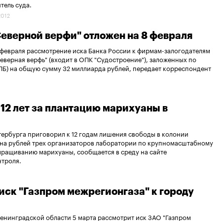
тель суда.
2012
Северной верфи" отложен на 8 февраля
февраля рассмотрение иска Банка России к фирмам-залогодателям
верная верфь" (входит в ОПК "Судостроение"), заложенных по
Б) на общую сумму 32 миллиарда рублей, передает корреспондент
 12 лет за плантацию марихуаны в
ербурга приговорил к 12 годам лишения свободы в колонии
она рублей трех организаторов лаборатории по крупномасштабному
ыращиванию марихуаны, сообщается в среду на сайте
нтроля.
иск "Газпром межрегионгаза" к городу
енинградской области 5 марта рассмотрит иск ЗАО "Газпром