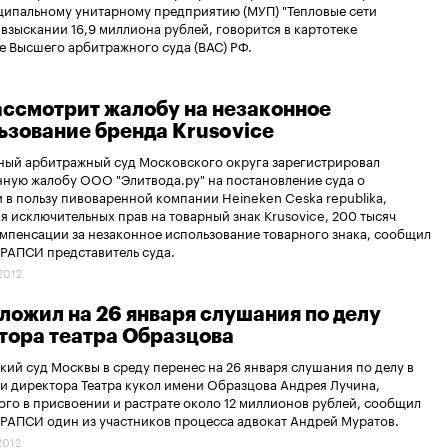
ципальному унитарному предприятию (МУП) "Тепловые сети
взыскании 16,9 миллиона рублей, говорится в картотеке
е Высшего арбитражного суда (ВАС) РФ.
ассмотрит жалобу на незаконное
ьзование бренда Krusovice
ный арбитражный суд Московского округа зарегистрировал
ную жалобу ООО "Элитвода.ру" на постановление суда о
 в пользу пивоваренной компании Heineken Ceska republika,
я исключительных прав на товарный знак Krusovice, 200 тысяч
мпенсации за незаконное использование товарного знака, сообщил
 РАПСИ представитель суда.
.2012
тложил на 26 января слушания по делу
тора театра Образцова
ий суд Москвы в среду перенес на 26 января слушания по делу в
 директора Театра кукол имени Образцова Андрея Лучина,
го в присвоении и растрате около 12 миллионов рублей, сообщил
 РАПСИ один из участников процесса адвокат Андрей Муратов.
2012