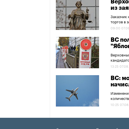
Верхо
из за
Заказчик 
торгов в 
09:00 07.0
ВС по
"Ябло
Верховный
кандидато
13:25 07.08
ВС: м
начис
Изменение
количеств
10:25 07.08