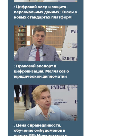
: Цифровой след и защита
персональных данных: Тисен о
новых стандартах платформ
: Правовой экспорт и
цифровизация: Молчаков о
юридической дипломатии
: Цена справедливости,
обучение омбудсменов и
участь ИИ: Москалькова о