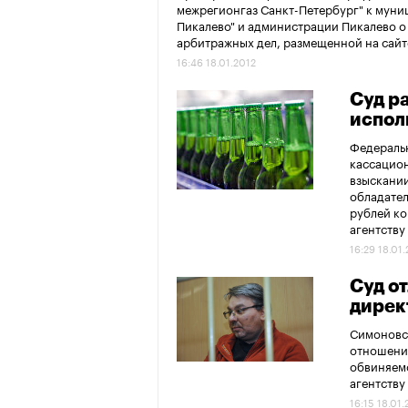
межрегионгаз Санкт-Петербург" к муни
Пикалево" и администрации Пикалево о 
арбитражных дел, размещенной на сайт
16:46 18.01.2012
Суд р
испол
Федераль
кассацион
взыскании
обладател
рублей ко
агентству
16:29 18.01
Суд о
дирек
Симоновск
отношении
обвиняемо
агентству
16:15 18.01.