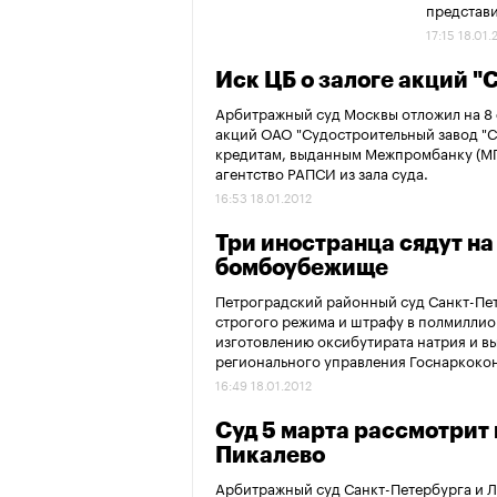
представи
17:15 18.01.
Иск ЦБ о залоге акций "
Арбитражный суд Москвы отложил на 8 
акций ОАО "Судостроительный завод "Се
кредитам, выданным Межпромбанку (МП
агентство РАПСИ из зала суда.
16:53 18.01.2012
Три иностранца сядут на
бомбоубежище
Петроградский районный суд Санкт-Пет
строгого режима и штрафу в полмилли
изготовлению оксибутирата натрия и в
регионального управления Госнаркоко
16:49 18.01.2012
Суд 5 марта рассмотрит 
Пикалево
Арбитражный суд Санкт-Петербурга и Л