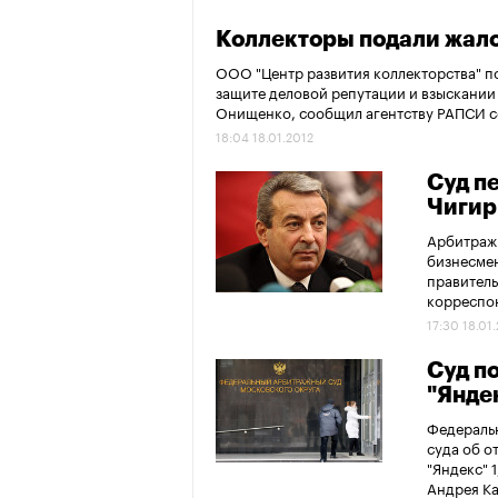
Коллекторы подали жало
ООО "Центр развития коллекторства" по
защите деловой репутации и взыскании 
Онищенко, сообщил агентству РАПСИ с
18:04 18.01.2012
Суд п
Чигир
Арбитражн
бизнесме
правитель
корреспон
17:30 18.01
Суд п
"Янде
Федераль
суда об о
"Яндекс" 
Андрея Ка