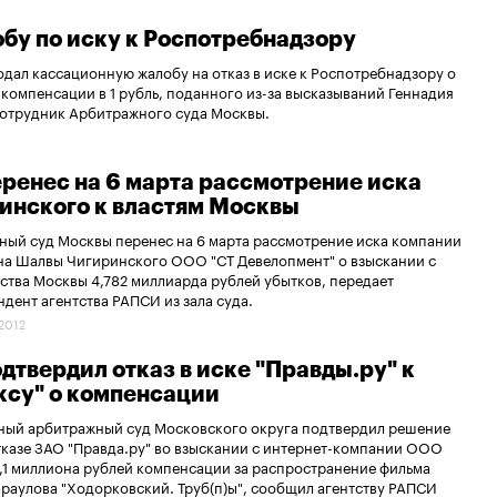
бу по иску к Роспотребнадзору
дал кассационную жалобу на отказ в иске к Роспотребнадзору о
компенсации в 1 рубль, поданного из-за высказываний Геннадия
отрудник Арбитражного суда Москвы.
еренес на 6 марта рассмотрение иска
инского к властям Москвы
ый суд Москвы перенес на 6 марта рассмотрение иска компании
на Шалвы Чигиринского ООО "СТ Девелопмент" о взыскании с
ства Москвы 4,782 миллиарда рублей убытков, передает
дент агентства РАПСИ из зала суда.
.2012
одтвердил отказ в иске "Правды.ру" к
ксу" о компенсации
ный арбитражный суд Московского округа подтвердил решение
тказе ЗАО "Правда.ру" во взыскании с интернет-компании ООО
1,1 миллиона рублей компенсации за распространение фильма
раулова "Ходорковский. Труб(п)ы", сообщил агентству РАПСИ