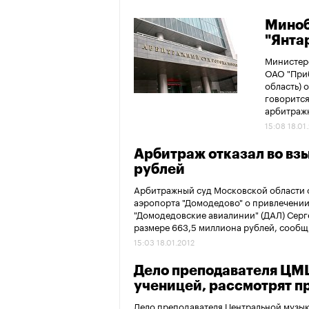
Миноб
"Янта
Министерс
ОАО "Приб
область) 
говорится
арбитражн
15:08 18.01
Арбитраж отказал во вз
рублей
Арбитражный суд Московской области о
аэропорта "Домодедово" о привлечени
"Домодедовские авиалинии" (ДАЛ) Серг
размере 663,5 миллиона рублей, сообщ
15:03 18.01.2012
Дело преподавателя ЦМШ
ученицей, рассмотрят 
Дело преподавателя Центральной музы