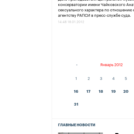
консерватории имени Чайковского Анат
сексуального характера по отношению
агентству РАПСИ в пресс-службе суда.
14:48 18.01.2012
ябрь 2011
Декабрь 2011
Январь 2012
<
1
2
3
4
5
16
17
18
19
20
31
ГЛАВНЫЕ НОВОСТИ