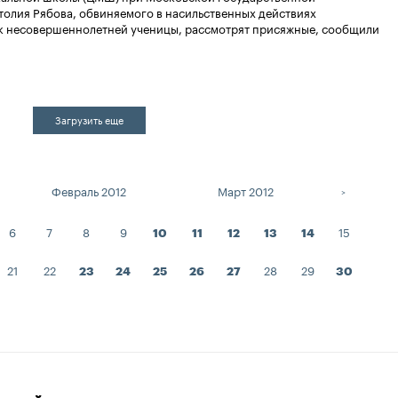
олия Рябова, обвиняемого в насильственных действиях
 к несовершеннолетней ученицы, рассмотрят присяжные, сообщили
Загрузить еще
Февраль 2012
Март 2012
Апре
>
6
7
8
9
15
10
11
12
13
14
21
22
28
29
23
24
25
26
27
30