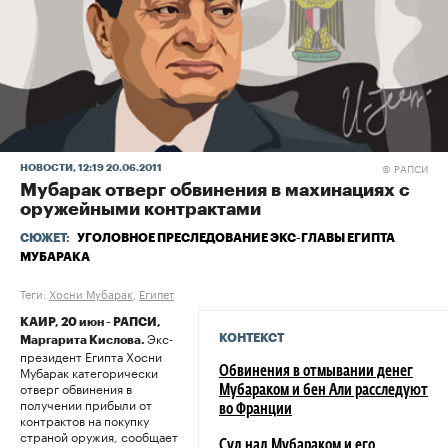
РАПСИ
НОВОСТИ
, 12:19 20.06.2011
©
Мубарак отверг обвинения в махинациях с
оружейными контрактами
СЮЖЕТ:
УГОЛОВНОЕ ПРЕСЛЕДОВАНИЕ ЭКС-ГЛАВЫ ЕГИПТА
МУБАРАКА
Теги:
Хосни Мубарак
,
Египет
КАИР, 20 июн - РАПСИ,
Экс-
КОНТЕКСТ
Маргарита Кислова.
президент Египта Хосни
Мубарак категорически
Обвинения в отмывании денег
отверг обвинения в
Мубараком и бен Али расследуют
получении прибыли от
во Франции
контрактов на покупку
страной оружия, сообщает
Суд над Мубараком и его