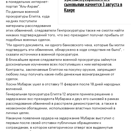
в понедельник интернет-
сыновьями начнется 3 августа в
портал "Аль-Ахрам".
По данным военной
Каире
прокуратуры Египта, куда
на днях поступили
материалы расследования
этих обвинений, следователи Генпрокуратуры также не смогли найти
никаких подтверждений того, что экс-президент получал прибыль от
подобных военных сделок.
"Ни одного документа, ни одного банковского чека, которые бы могли
подтвердить эти обвинения, обнаружено в ходе следствия не было", -
сказали источники в военной прокуратуре.
В ближайшее время следователи военной прокуратуры займутся
доскональным изучением всех поступивших к ним материалов.
Контракты, заключаемые Египтом на покупку оружия, запрещают
любому лицу получать какие-либо денежные вознаграждения от
сделок.
Хосни Мубарак ушел в отставку 11 февраля после 18 дней народных
волнений.
Генеральная прокуратура Египта 12 апреля приняла решение о
задержании экс-президента Мубарака и двух его сыновей в рамках
расследования обвинений в расстреле демонстрантов, а также в
незаконном обогащении, использовании властных полномочий в
личных целях.
Накануне появления ордера на задержание Мубарак выступил с
первым после своей отставки публичным обращением к
согражданам, в котором категорически отверг все выдвинутые